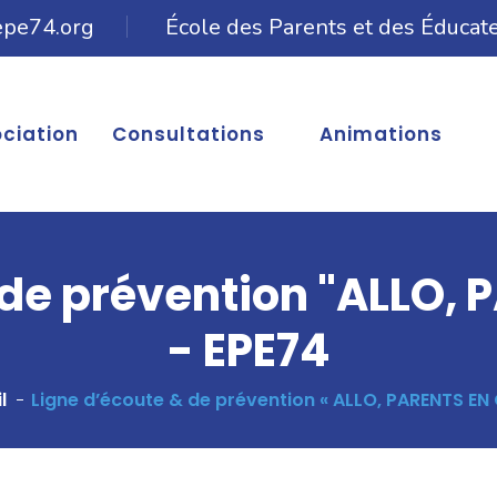
epe74.org
École des Parents et des Éducat
ociation
Consultations
Animations
 de prévention "ALLO, 
- EPE74
l
Ligne d’écoute & de prévention « ALLO, PARENTS EN 